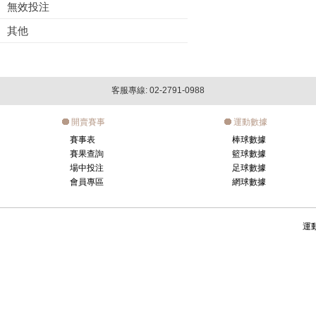
無效投注
其他
客服專線: 02-2791-0988
開賣賽事
運動數據
賽事表
棒球數據
賽果查詢
籃球數據
場中投注
足球數據
會員專區
網球數據
運