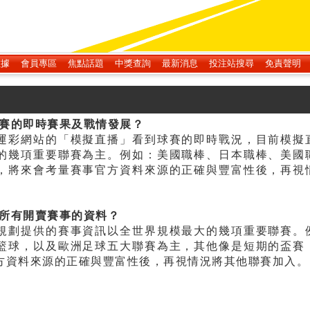
數據
會員專區
焦點話題
中獎查詢
最新消息
投注站搜尋
免責聲明
球賽的即時賽果及戰情發展？
運彩網站的「模擬直播」看到球賽的即時戰況，目前模擬
的幾項重要聯賽為主。例如：美國職棒、日本職棒、美國
，將來會考量賽事官方資料來源的正確與豐富性後，再視
有所有開賣賽事的資料？
規劃提供的賽事資訊以全世界規模最大的幾項重要聯賽。
籃球，以及歐洲足球五大聯賽為主，其他像是短期的盃賽
方資料來源的正確與豐富性後，再視情況將其他聯賽加入。