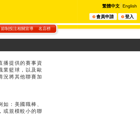
繁體中文
English
會員申請
登入
節制投注相關宣導
名店榜
直播提供的賽事資
職業籃球，以及歐
情況將其他聯賽加
例如：美國職棒、
，或規模較小的聯