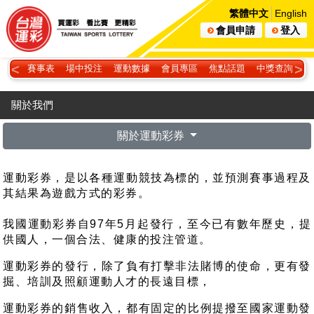
繁體中文
English
會員申請
登入
<
>
賽事表
場中投注
運動數據
會員專區
焦點話題
中獎查詢
最
關於我們
關於運動彩券
運動彩券，是以各種運動競技為標的，並預測賽事過程及
其結果為遊戲方式的彩券。
我國運動彩券自97年5月起發行，至今已有數年歷史，提
供國人，一個合法、健康的投注管道。
運動彩券的發行，除了負有打擊非法賭博的使命，更有發
掘、培訓及照顧運動人才的長遠目標，
運動彩券的銷售收入，都有固定的比例提撥至國家運動發