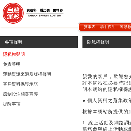
賽事表
場中投注
運動
各項聲明
隱私權聲明
隱私權聲明
免責聲明
運動資訊來源及版權聲明
親愛的客戶，歡迎您
許本網站在必要時記
客戶資料保護承諾
明本網站的隱私權保
節制投注相關宣導
● 個人資料之蒐集政
提醒事項
根據本網站所提供的
1. 線上活動及網路調
當您參與線上活動或網