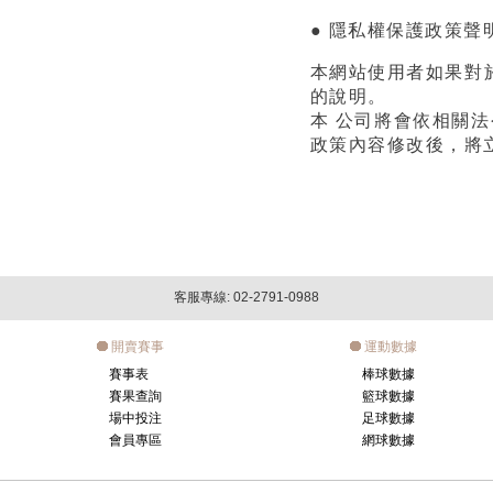
● 隱私權保護政策聲
本網站使用者如果對於
的說明。
本 公司將會依相關
政策內容修改後，將
客服專線: 02-2791-0988
開賣賽事
運動數據
賽事表
棒球數據
賽果查詢
籃球數據
場中投注
足球數據
會員專區
網球數據