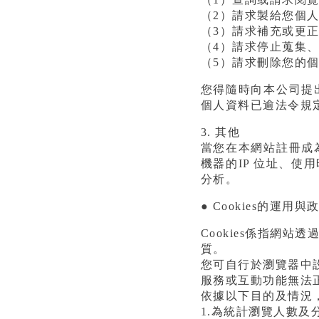
（2）請求製給您個
（3）請求補充或更
（4）請求停止蒐集
（5）請求刪除您的
您得隨時向本公司提
個人資料已逾法令規
3. 其他
當您在本網站註冊成
機器的IP 位址、
分析。
● Cookies的運用與
Cookies係指網
質。
您可自行於瀏覽器中設定
服務或互動功能無法
依據以下目的及情況，
1.為統計瀏覽人數