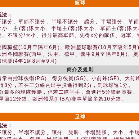
籃球
玩法：
不讓分、單節不讓分、半場不讓分、讓分、半場讓分、單
大小、主(客)隊大小、半場主(客)隊大小、單節主(客)
差、不讓分/大小、得分最高單節、先得x分的隊伍、冠軍、
美國職籃(10月至隔年6月)、歐洲籃球聯賽(10月至隔年5月
歐洲各國聯賽(西甲、法甲、德甲、義甲9月至隔年6月)、奧運
籃球賽(4年1屆8月至9月)
簡介及規則
由控球後衛(PG)、得分後衛(SG)、小前鋒(SF)、大前鋒
得3分，若在三分線內出手投進得到2分，罰球球進1分。
分最多的球隊獲勝，但若二隊平手，會進行5分鐘延長賽。
節12分鐘、歐洲體系(FIBA)賽事單節多為10分鐘。
足球
玩法：
不讓分、半場不讓分、讓分、雙勝、半場雙勝、大小、半場