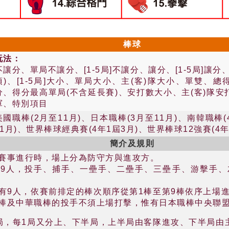
棒球
玩法：
不讓分、單局不讓分、[1-5局]不讓分、讓分、[1-5局]讓
項)、[1-5局]大小、單局大小、主(客)隊大小、單雙、
分、得分最高單局(不含延長賽)、安打數大小、主(客)隊
軍、特別項目
美國職棒(2月至11月)、日本職棒(3月至11月)、南韓職棒(
11月)、世界棒球經典賽(4年1屆3月)、世界棒球12強賽(4年
簡介及規則
賽事進行時，場上分為防守方與進攻方。
9人，投手、捕手、一壘手、二壘手、三壘手、游擊手、
有9人，依賽前排定的棒次順序從第1棒至第9棒依序上場
棒及中華職棒的投手不須上場打擊，惟有日本職棒中央聯
局，每1局又分上、下半局，上半局由客隊進攻、下半局由