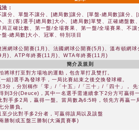
玩法：
不讓分、單盤不讓分、[總局數]讓分、[單盤-總局數]讓分、[
小、主(客)選手[總局數]大小、[總局數]單雙、正確總盤
單局正確比數、第一盤/全場賽果、第一盤/全場賽果、不讓分/
一盤-總局數]大小、冠軍、特別項目
澳洲網球公開賽(1月)、法國網球公開賽(5月)、溫布頓網球
(9月)、ATP年終賽(11月)、WTA年終賽(11月)
簡介及規則
拍將球打至對方場地的運動，包含單打及雙打。
(一組)選手為發球手，一局比賽結束之後交換發球權。
至3分，分別稱作「零」/「十五」/「三十」/「四十」， 
到3分(Deuce)，其中一名選手需連續拿下2分方可贏得
比對手多2局，贏得一盤。當局數為6:5時，領先方再贏一
七分勝負。
且至少比對手多2分者，可贏得該局以及該盤
兩勝制或五盤三勝制(大滿貫賽事)