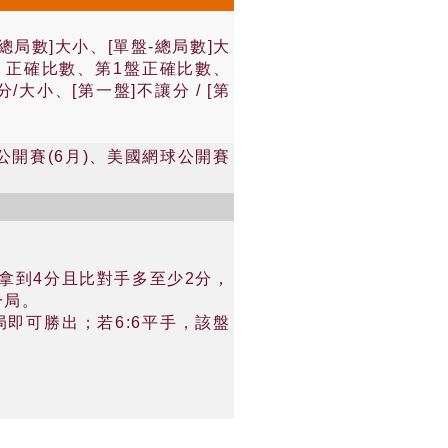
總局數]大小、[單盤-總局數]大
數、正確比數、第1盤正確比數、
大小、[第一盤]不讓分 / [第
公開賽(6月)、美國網球公開賽
先拿到4分且比對手多至少2分，
一局。
局即可勝出；若6:6平手，該盤