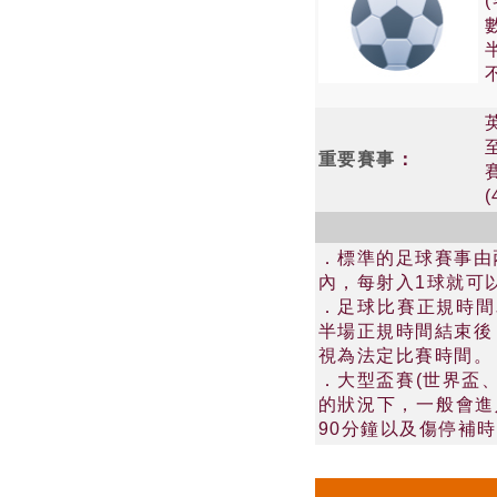
重要賽事
：
．標準的足球賽事由
內，每射入1球就可
．足球比賽正規時間
半場正規時間結束後
視為法定比賽時間。
．大型盃賽(世界盃
的狀況下，一般會進
90分鐘以及傷停補