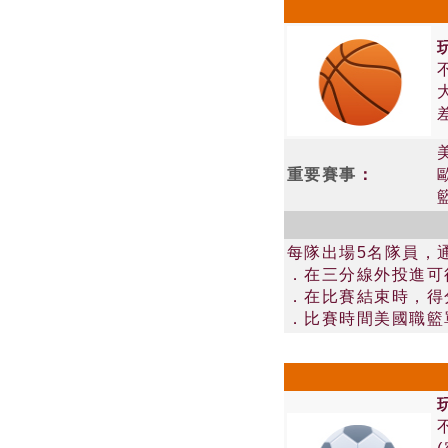
重要賽事
：
每隊出場5名隊員，通常
．在三分線外投進可
．在比賽結束時，得
．比賽時間美國職籃單