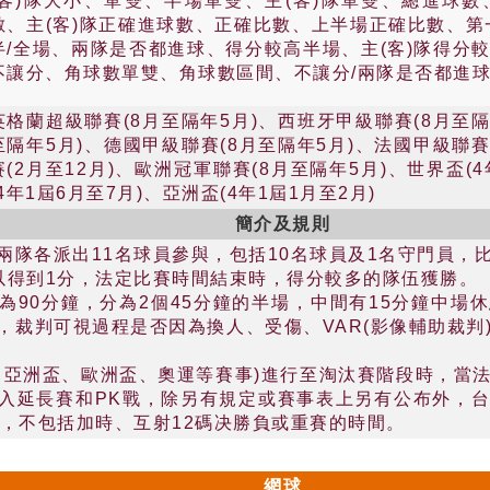
(客)隊大小、單雙、半場單雙、主(客)隊單雙、總進球
數、主(客)隊正確進球數、正確比數、上半場正確比數、第
半/全場、兩隊是否都進球、得分較高半場、主(客)隊得分
不讓分、角球數單雙、角球數區間、不讓分/兩隊是否都進
英格蘭超級聯賽(8月至隔年5月)、西班牙甲級聯賽(8月至隔
至隔年5月)、德國甲級聯賽(8月至隔年5月)、法國甲級聯賽
賽(2月至12月)、歐洲冠軍聯賽(8月至隔年5月)、世界盃(
(4年1屆6月至7月)、亞洲盃(4年1屆1月至2月)
簡介及規則
兩隊各派出11名球員參與，包括10名球員及1名守門員，
以得到1分，法定比賽時間結束時，得分較多的隊伍獲勝。
為90分鐘，分為2個45分鐘的半場，中間有15分鐘中場
，裁判可視過程是否因為換人、受傷、VAR(影像輔助裁判
、亞洲盃、歐洲盃、奧運等賽事)進行至淘汰賽階段時，當
入延長賽和PK戰，除另有規定或賽事表上另有公布外，
時，不包括加時、互射12碼决勝負或重賽的時間。
網球