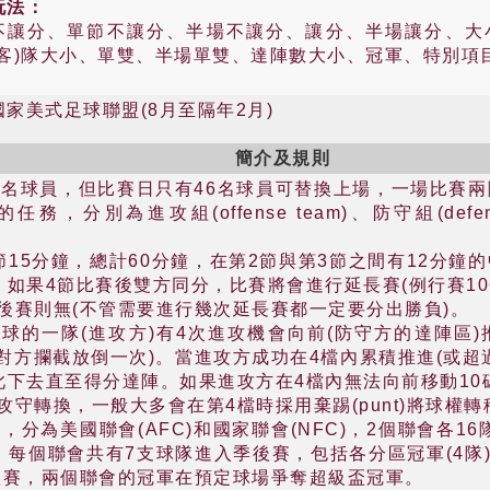
玩法：
不讓分、單節不讓分、半場不讓分、讓分、半場讓分、大
(客)隊大小、單雙、半場單雙、達陣數大小、冠軍、特別項
國家美式足球聯盟(8月至隔年2月)
簡介及規則
3名球員，但比賽日只有46名球員可替換上場，一場比賽兩
，分別為進攻組(offense team)、防守組(defense
節15分鐘，總計60分鐘，在第2節與第3節之間有12分鐘
。如果4節比賽後雙方同分，比賽將會進行延長賽(例行賽10
後賽則無(不管需要進行幾次延長賽都一定要分出勝負)。
球的一隊(進攻方)有4次進攻機會向前(防守方的達陣區)
被對方攔截放倒一次)。當進攻方成功在4檔內累積推進(或超
此下去直至得分達陣。如果進攻方在4檔內無法向前移動10
守轉換，一般大多會在第4檔時採用棄踢(punt)將球權轉
隊，分為美國聯會(AFC)和國家聯會(NFC)，2個聯會各16
。每個聯會共有7支球隊進入季後賽，包括各分區冠軍(4隊
汰賽，兩個聯會的冠軍在預定球場爭奪超級盃冠軍。