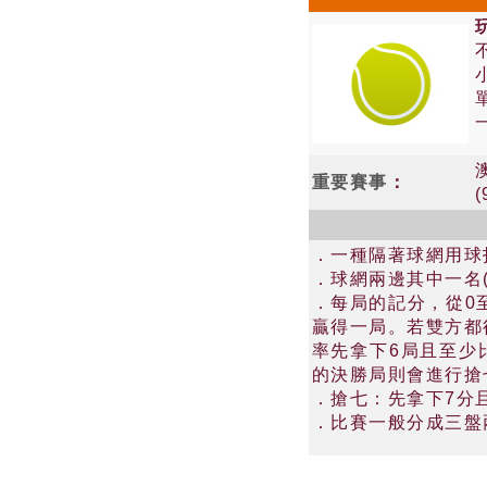
重要賽事
：
．一種隔著球網用球
．球網兩邊其中一名
．每局的記分，從0
贏得一局。若雙方都得
率先拿下6局且至少
的決勝局則會進行搶
．搶七：先拿下7分
．比賽一般分成三盤