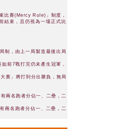
Mercy Rule)」制度，
提前結束，且仍視為一場正式比
破僵局制，由上一局製造最後出局
大賽如前7戰打完仍未產生冠軍，
台灣大賽」將打到分出勝負，無局
攻方有兩名跑者分佔一、二壘，二
攻方有兩名跑者分佔一、二壘，二