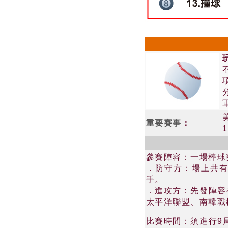
重要賽事
：
參賽陣容：一場棒球
．防守方：場上共有
手。
．進攻方：先發陣容
太平洋聯盟、南韓職
比賽時間：須進行9