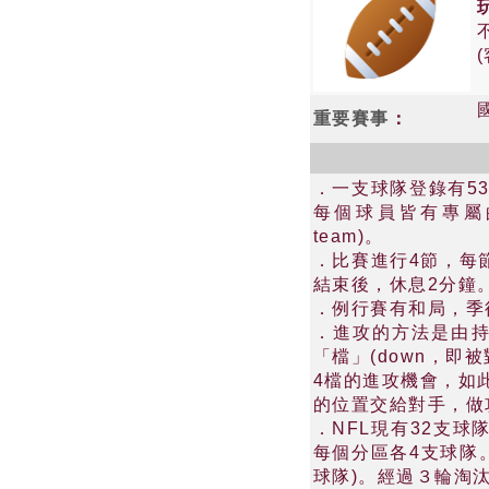
重要賽事
：
．一支球隊登錄有5
每個球員皆有專屬的任務
team)。
．比賽進行4節，每
結束後，休息2分鐘
．例行賽有和局，季
．進攻的方法是由持
「檔」(down，即
4檔的進攻機會，如
的位置交給對手，做攻
．NFL現有32支球
每個分區各4支球隊
球隊)。經過３輪淘