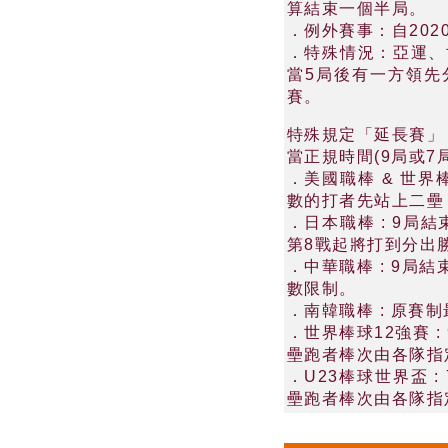
算結束一個半局。
．例外賽事：自202
．特殊情況：亞運、世
當5局後有一方領先
賽。
特殊規定「延長賽」
當正規時間(9局或
．美國職棒 & 世
數的打者先站上二壘
．日本職棒 : 9
第8戰起將打到分出
．中華職棒 : 9
數限制。
．南韓職棒 : 原賽
．世界棒球12強賽
壘跑者棒次由各隊指
．U23棒球世界盃
壘跑者棒次由各隊指