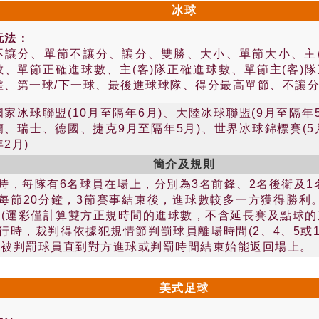
冰球
玩法：
不讓分、單節不讓分、讓分、雙勝、大小、單節大小、主
數、單節正確進球數、主(客)隊正確進球數、單節主(客)
差、第一球/下一球、最後進球球隊、得分最高單節、不讓分
國家冰球聯盟(10月至隔年6月)、大陸冰球聯盟(9月至隔年
蘭、瑞士、德國、捷克9月至隔年5月)、世界冰球錦標賽(5
年2月)
簡介及規則
時，每隊有6名球員在場上，分別為3名前鋒、2名後衛及1
，每節20分鐘，3節賽事結束後，進球數較多一方獲得勝利
 (運彩僅計算雙方正規時間的進球數，不含延長賽及點球的
行時，裁判得依據犯規情節判罰球員離場時間(2、4、5或
lay)，被判罰球員直到對方進球或判罰時間結束始能返回場上。
美式足球