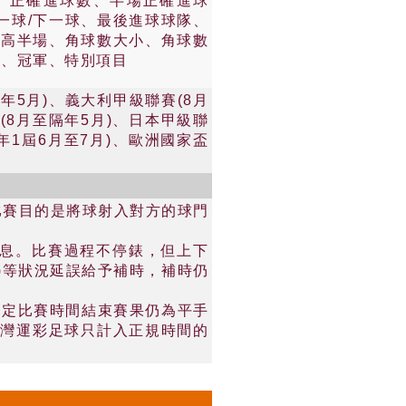
數、正確進球數、半場正確進球
一球/下一球、最後進球球隊、
較高半場、角球數大小、角球數
球、冠軍、特別項目
年5月)、義大利甲級聯賽(8月
(8月至隔年5月)、日本甲級聯
4年1屆6月至7月)、歐洲國家盃
比賽目的是將球射入對方的球門
休息。比賽過程不停錶，但上下
)等狀況延誤給予補時，補時仍
法定比賽時間結束賽果仍為平手
台灣運彩足球只計入正規時間的