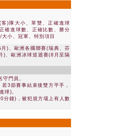
(客)隊大小、單雙、正確進球
隊正碓進球數、正確比數、勝分
/大小、冠軍、特別項目
5月)、歐洲各國聯賽(瑞典、芬
月)、歐洲冰球巡迴賽(8月至隔
名守門員。
。若3節賽事結束後雙方平手，
進球)。
10分鐘)，被犯規方場上有人數