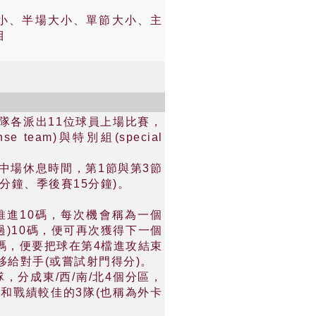
小、半場大小、單節大小、主
目
隊各派出11位球員上場比賽，
 team)與特別組(special
的中場休息時間，第1節與第3節
分鐘、季後賽15分鐘)。
推進10碼，每次機會稱為一個
過)10碼，便可再次獲得下一個
碼，便要把球在第4檔進攻結束
移給對手(或嘗試射門得分)。
隊，分成東/西/南/北4個分區，
)和戰績較佳的3隊(也稱為外卡