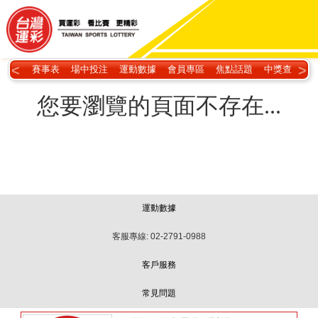
<
>
賽事表
場中投注
運動數據
會員專區
焦點話題
中獎查詢
您要瀏覽的頁面不存在...
運動數據
客服專線: 02-2791-0988
客戶服務
常見問題