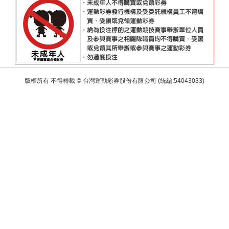
版權所有 不得轉載 © 台灣運動彩券股份有限公司 (統編:54043033)