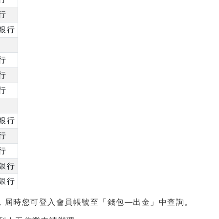
行
銀行
行
行
行
銀行
行
行
銀行
銀行
知，屆時您可登入會員帳號至「錢包—出金」中查詢。