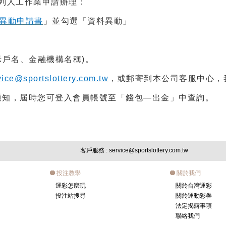
列人工作業申請辦理：
異動申請書
」並勾選「資料異動」
示戶名、金融機構名稱)。
vice@sportslottery.com.tw
，或郵寄到本公司客服中心，
送通知，屆時您可登入會員帳號至「錢包—出金」中查詢。
客戶服務
: service@sportslottery.com.tw
投注教學
關於我們
運彩怎麼玩
關於台灣運彩
投注站搜尋
關於運動彩券
法定揭露事項
聯絡我們