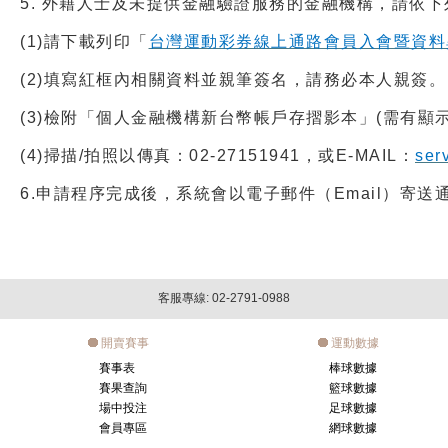
5.
外籍人士及
未
提供金融驗證服務的金融機構，請依下
(1)
請下載列印「
台灣運動彩券線上通路會員入會暨資料
(2)
填寫紅框內相關資料並親筆簽名，請務必本人親簽。
(3)
檢附「個人金融機構新台幣帳戶存摺影本」(需有顯
(4)
掃描/拍照以傳真：02-27151941，或E-MAIL：
ser
6.
申請程序完成後，系統會以電子郵件（Email）寄
客服專線: 02-2791-0988
開賣賽事
運動數據
賽事表
棒球數據
賽果查詢
籃球數據
場中投注
足球數據
會員專區
網球數據