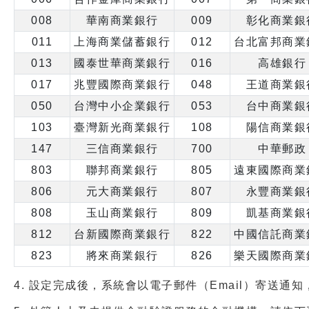
008
華南商業銀行
009
彰化商業銀
011
上海商業儲蓄銀行
012
台北富邦商業
013
國泰世華商業銀行
016
高雄銀行
017
兆豐國際商業銀行
048
王道商業銀
050
台灣中小企業銀行
053
台中商業銀
103
臺灣新光商業銀行
108
陽信商業銀
147
三信商業銀行
700
中華郵政
803
聯邦商業銀行
805
遠東國際商業
806
元大商業銀行
807
永豐商業銀
808
玉山商業銀行
809
凱基商業銀
812
台新國際商業銀行
822
中國信託商業
823
將來商業銀行
826
樂天國際商業
4.
設定完成後，系統會以電子郵件（Email）寄送通