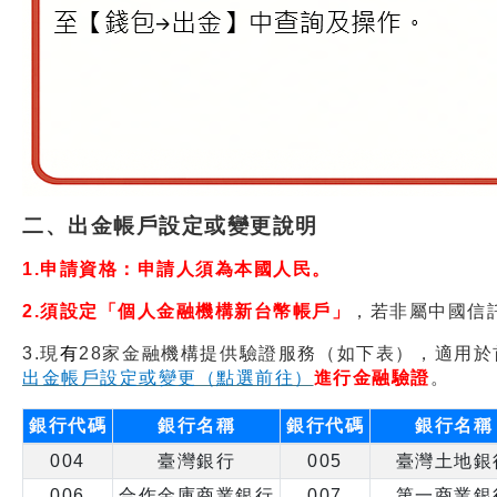
二、出金帳戶設定或變更說明
1.
申請資格：申請人須為本國人民。
2.
須設定「個人金融機構新台幣帳戶」
，若非屬中國信
3.
現
有
28
家金融機構
提供
驗證服務（如下表），適用於
出金帳戶設定或變更（點選前往）
進行金融驗證
。
銀行代碼
銀行名稱
銀行代碼
銀行名稱
004
臺灣銀行
005
臺灣土地銀
006
合作金庫商業銀行
007
第一商業銀